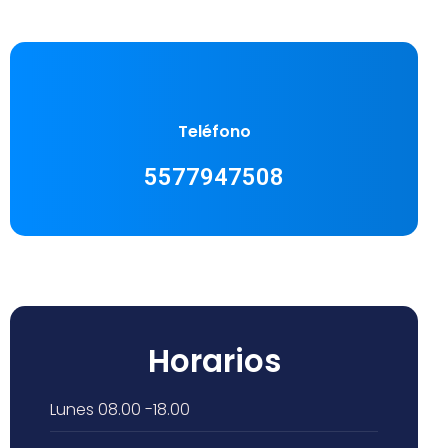
Teléfono
5577947508
Horarios
Lunes
08.00 -18.00